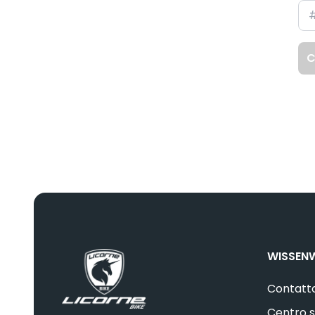
C
WISSEN
Contatt
Centro s