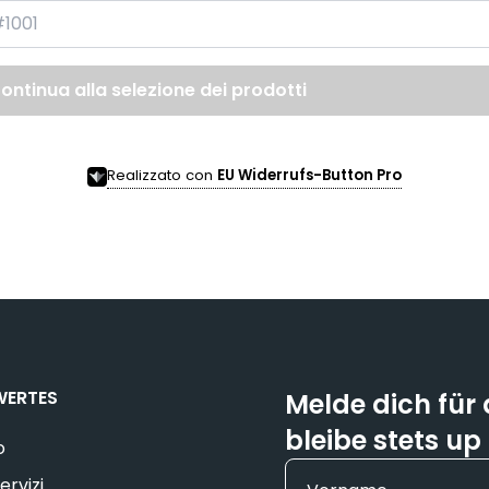
ontinua alla selezione dei prodotti
Realizzato con
EU Widerrufs-Button Pro
WERTES
Melde dich für
bleibe stets up
o
ervizi