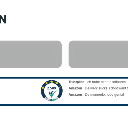
BICICLET
PER
CCESSORI
BAMBIN