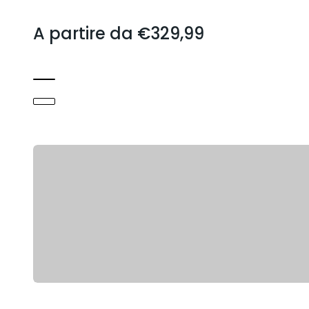
Prezzo scontato
A partire da €329,99
Marrone latte
Nero
Oro
PH
Weiß
Lico