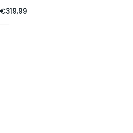
Prezzo scontato
€319,99
Grado
Antracite