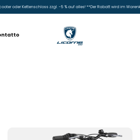
r oder Kettenschloss zzgl. -5 % auf alles! **Der Rabatt wird im Warenko
Licorne Bike GmbH
ontatto