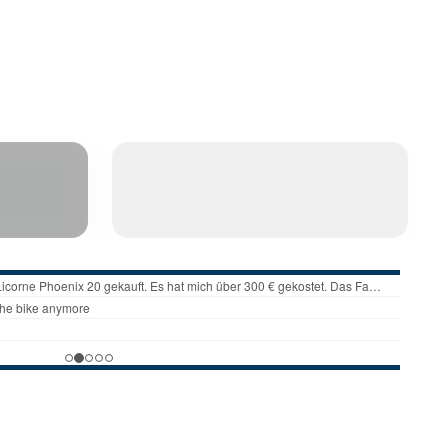
TE
SCOOTER
I
ACROBATICO