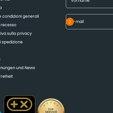
Vorname
a
e condizioni generali
Iscriviti alla newsletter
E-mail
i recesso
iva sulla privacy
i spedizione
s
hnungen und News
reiheit