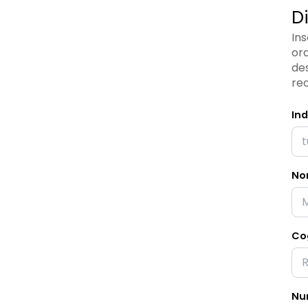
D
Ins
ord
des
re
Ind
No
Co
Nu