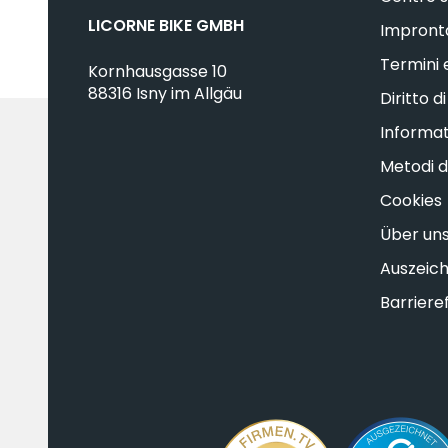
LICORNE BIKE GMBH
Impront
Termini 
Kornhausgasse 10
88316 Isny im Allgäu
Diritto d
Informat
Metodi d
Cookies
Über un
Auszeic
Barrieref