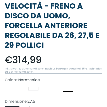
VELOCITÀ - FRENO A
DISCO DA UOMO,
FORCELLA ANTERIORE
REGOLABILE DA 26, 27,5 E
29 POLLICI
Prezzo scontato
€314,99
inkl. MwSt. zzgl. Versandkosten nach DE betragen pauschal 35 €.
Mehr Infos
zu den Versandkosten.
Colore:
Nero-calce
Rosso
Blu
Bianco
Nero
Bianco e nero
Nero-calce
Dimensione:
27.5