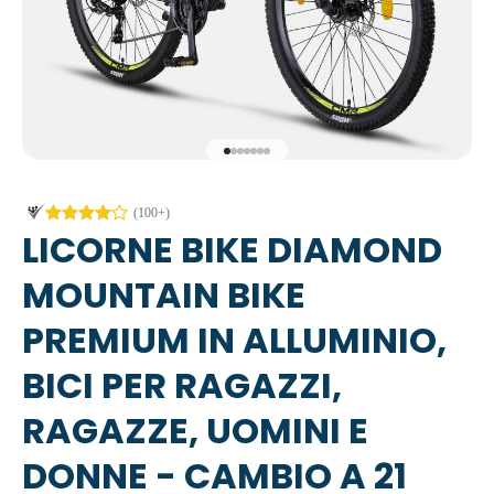
Vai all'articolo 1
Vai all'articolo 2
Vai all'articolo 3
Vai all'articolo 4
Vai all'articolo 5
Vai all'articolo 6
Vai all'articolo 7
LICORNE BIKE DIAMOND
MOUNTAIN BIKE
PREMIUM IN ALLUMINIO,
BICI PER RAGAZZI,
RAGAZZE, UOMINI E
DONNE - CAMBIO A 21