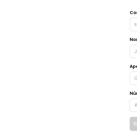
Cor
No
Ape
Nú
C