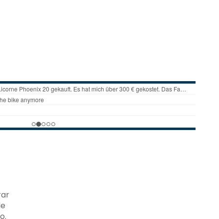
rar
de
o.