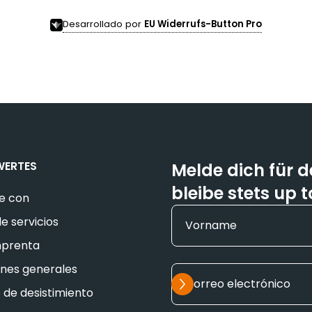
Desarrollado por
EU Widerrufs-Button Pro
WERTES
Melde dich für 
bleibe stets up t
e con
e servicios
Vorname
mprenta
ones generales
Suscribirse
Correo electrónico
de desistimiento