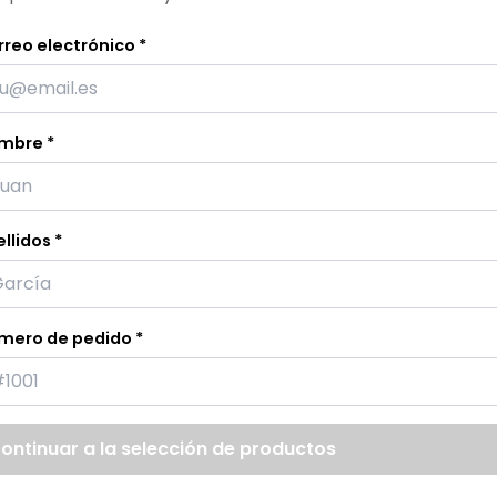
reo electrónico *
mbre *
llidos *
mero de pedido *
ontinuar a la selección de productos