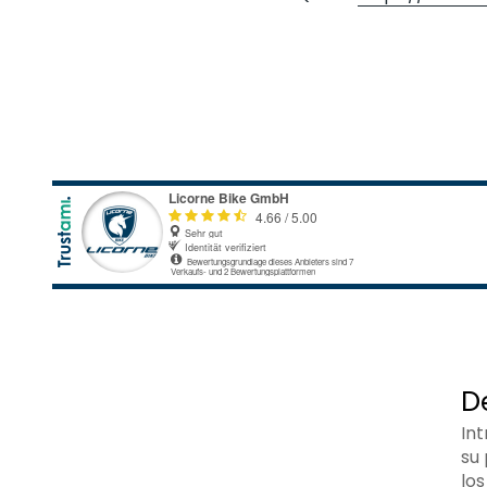
D
In
su
los