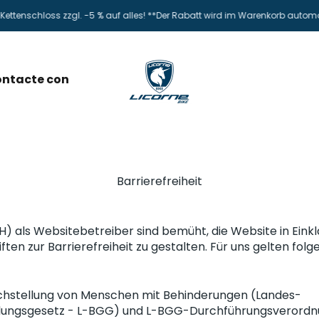
tenschloss zzgl. -5 % auf alles! **Der Rabatt wird im Warenkorb automat
Licorne Bike GmbH
ntacte con
Barrierefreiheit
H) als Websitebetreiber sind bemüht, die Website in Eink
ften zur Barrierefreiheit zu gestalten. Für uns gelten fol
ichstellung von Menschen mit Behinderungen (Landes-
llungsgesetz - L-BGG) und L-BGG-Durchführungsverord